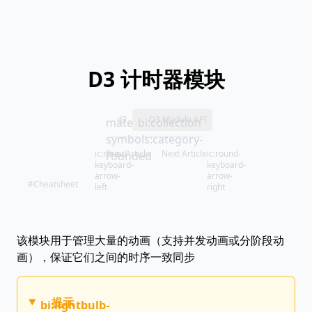
D3 计时器模块
d3
D3 Module API
material-
bi:collection
symbols:category-
ic:round-
Prev Article
Next Article
ic:round-
rounded
keyboard-
keyboard-
arrow-
arrow-
#Cheatsheet
left
right
该模块用于管理大量的动画（支持并发动画或分阶段动
画），保证它们之间的时序一致同步
提示
bi:lightbulb-