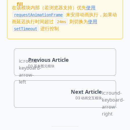
fill
在该模块内部（若浏览器支持）优先
使用
来安排动画执行，如果动
requestAnimationFrame
画延迟执行时间超过
则切换为
使用
24ms
进行控制
setTimeout
Previous Article
ic:round-
D3 基本图元模块
keyboard-
arrow-
left
Next Article
ic:round-
D3 动画交互模块
keyboard-
arrow-
right